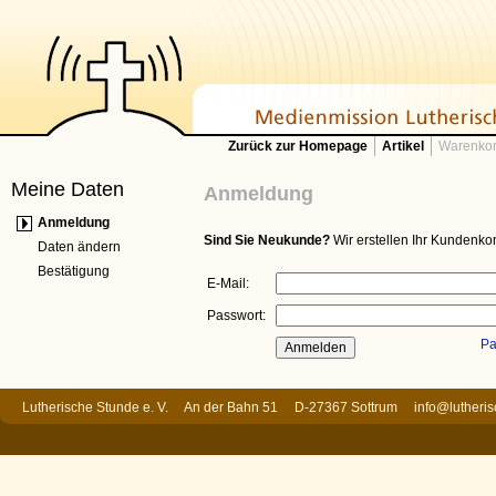
Zurück zur Homepage
Artikel
Warenkor
Meine Daten
Anmeldung
Anmeldung
Sind Sie Neukunde?
Wir erstellen Ihr Kundenkon
Daten ändern
Bestätigung
E-Mail:
Passwort:
Pa
Lutherische Stunde e. V. An der Bahn 51 D-27367 Sottrum
info@lutheri