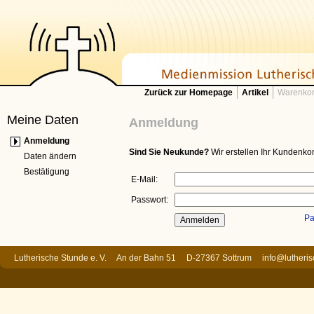
Zurück zur Homepage
Artikel
Warenkor
Meine Daten
Anmeldung
Anmeldung
Sind Sie Neukunde?
Wir erstellen Ihr Kundenkon
Daten ändern
Bestätigung
E-Mail:
Passwort:
Pa
Lutherische Stunde e. V. An der Bahn 51 D-27367 Sottrum
info@lutheri