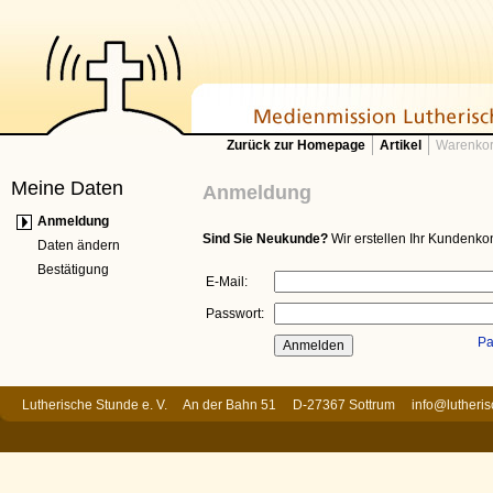
Zurück zur Homepage
Artikel
Warenkor
Meine Daten
Anmeldung
Anmeldung
Sind Sie Neukunde?
Wir erstellen Ihr Kundenkon
Daten ändern
Bestätigung
E-Mail:
Passwort:
Pa
Lutherische Stunde e. V. An der Bahn 51 D-27367 Sottrum
info@lutheri