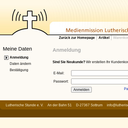
Zurück zur Homepage
Artikel
Warenkor
Meine Daten
Anmeldung
Anmeldung
Sind Sie Neukunde?
Wir erstellen Ihr Kundenkon
Daten ändern
Bestätigung
E-Mail:
Passwort:
Pa
Lutherische Stunde e. V. An der Bahn 51 D-27367 Sottrum
info@lutheri