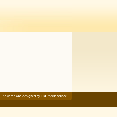
powered and designed by
ERF mediaservice