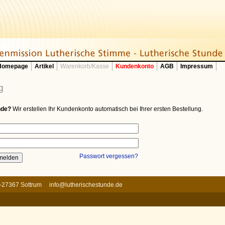
 Homepage
Artikel
Warenkorb/Kasse
Kundenkonto
AGB
Impressum
g
nde?
Wir erstellen Ihr Kundenkonto automatisch bei Ihrer ersten Bestellung.
Passwort vergessen?
 D-27367 Sottrum
info@lutherischestunde.de