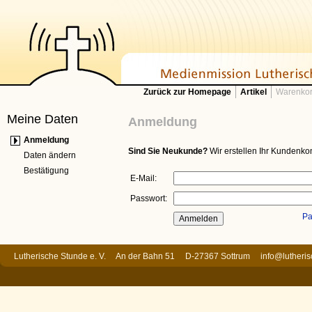
Zurück zur Homepage
Artikel
Warenkor
Meine Daten
Anmeldung
Anmeldung
Sind Sie Neukunde?
Wir erstellen Ihr Kundenkon
Daten ändern
Bestätigung
E-Mail:
Passwort:
Pa
Lutherische Stunde e. V. An der Bahn 51 D-27367 Sottrum
info@lutheri