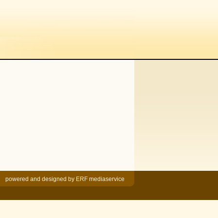
powered and designed by
ERF mediaservice