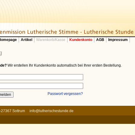
 Homepage
Artikel
Warenkorb/Kasse
Kundenkonto
AGB
Impressum
g
nde?
Wir erstellen Ihr Kundenkonto automatisch bei Ihrer ersten Bestellung.
Passwort vergessen?
 D-27367 Sottrum
info@lutherischestunde.de