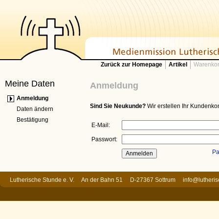
Zurück zur Homepage
Artikel
Warenkor
Meine Daten
Anmeldung
Anmeldung
Sind Sie Neukunde?
Wir erstellen Ihr Kundenkon
Daten ändern
Bestätigung
E-Mail:
Passwort:
Pa
Lutherische Stunde e. V. An der Bahn 51 D-27367 Sottrum
info@lutheri