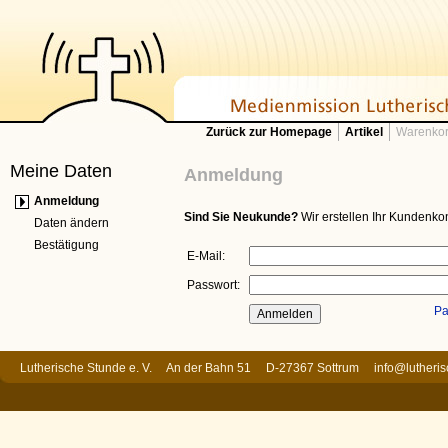
Zurück zur Homepage
Artikel
Warenkor
Meine Daten
Anmeldung
Anmeldung
Sind Sie Neukunde?
Wir erstellen Ihr Kundenkon
Daten ändern
Bestätigung
E-Mail:
Passwort:
Pa
Lutherische Stunde e. V. An der Bahn 51 D-27367 Sottrum
info@lutheri