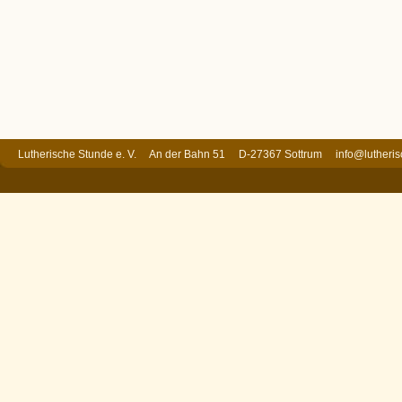
Lutherische Stunde e. V. An der Bahn 51 D-27367 Sottrum
info@lutheri