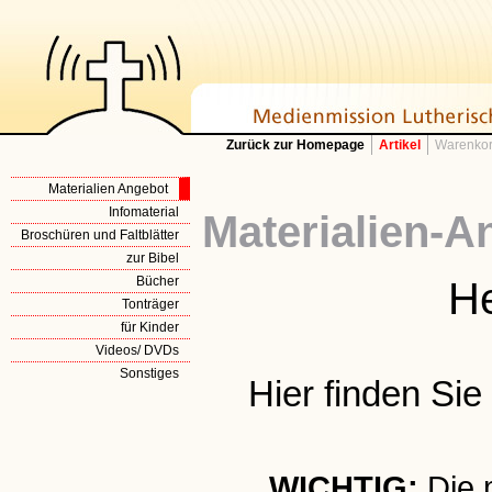
Zurück zur Homepage
Artikel
Warenkor
Materialien Angebot
Infomaterial
Materialien-A
Broschüren und Faltblätter
zur Bibel
Bücher
He
Tonträger
für Kinder
Videos/ DVDs
Sonstiges
Hier finden Si
WICHTIG:
Die 