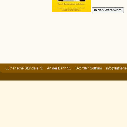
Lutherische Stunde e. V. An der Bahn 51 D-27367 Sottrum
info@lutheri