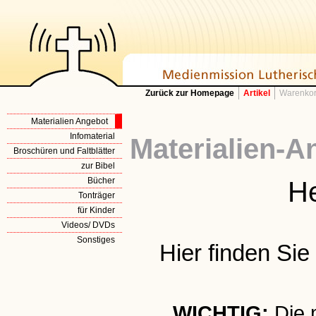
Zurück zur Homepage
Artikel
Warenkor
Materialien Angebot
Infomaterial
Materialien-A
Broschüren und Faltblätter
zur Bibel
Bücher
He
Tonträger
für Kinder
Videos/ DVDs
Sonstiges
Hier finden Si
WICHTIG:
Die 