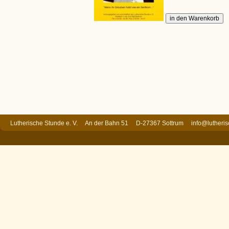
Lutherische Stunde e. V. An der Bahn 51 D-27367 Sottrum
info@lutheri