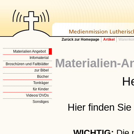
Zurück zur Homepage
Artikel
Warenkor
Materialien Angebot
Infomaterial
Materialien-A
Broschüren und Faltblätter
zur Bibel
Bücher
He
Tonträger
für Kinder
Videos/ DVDs
Sonstiges
Hier finden Si
WICHTIG:
Die 