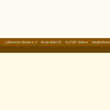
Lutherische Stunde e. V. An der Bahn 51 D-27367 Sottrum
info@lutheri