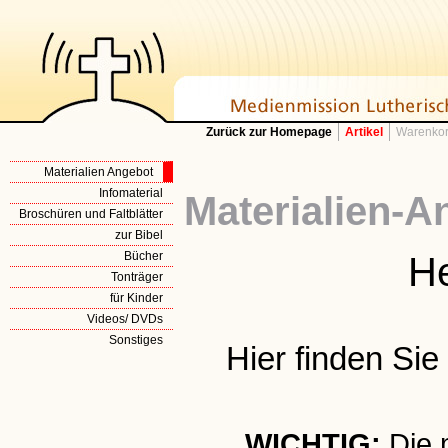
Zurück zur Homepage
Artikel
Warenkor
Materialien Angebot
Infomaterial
Materialien-A
Broschüren und Faltblätter
zur Bibel
Bücher
He
Tonträger
für Kinder
Videos/ DVDs
Sonstiges
Hier finden Si
WICHTIG:
Die 