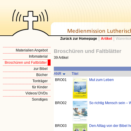
Zurück zur Homepage
Artikel
Warenkor
Materialien Angebot
Broschüren und Faltblätter
Infomaterial
39 Artikel
Broschüren und Faltblätter
zur Bibel
ANR
Titel
Bücher
BRO01
Mut zum Leben
Tonträger
für Kinder
Videos/ DVDs
Sonstiges
BRO02
So richtig Mensch sein –
BRO03
Den Alltag von der Bibel h