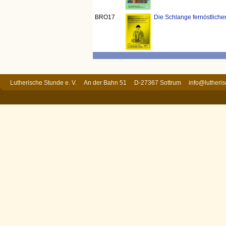
BRO17
Die Schlange fernöstlicher 
Lutherische Stunde e. V. An der Bahn 51 D-27367 Sottrum
info@lutheri