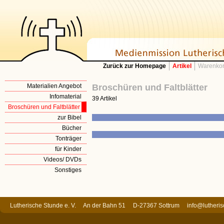
Zurück zur Homepage
Artikel
Warenkor
Materialien Angebot
Broschüren und Faltblätter
Infomaterial
39 Artikel
Broschüren und Faltblätter
zur Bibel
Bücher
Tonträger
für Kinder
Videos/ DVDs
Sonstiges
Lutherische Stunde e. V. An der Bahn 51 D-27367 Sottrum
info@lutheri