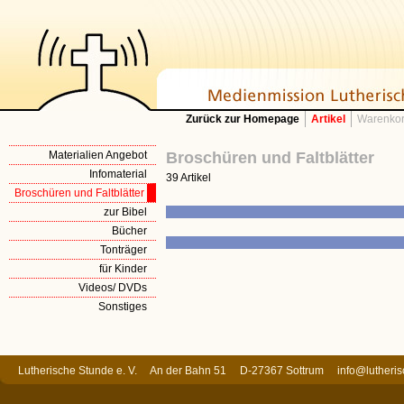
Zurück zur Homepage
Artikel
Warenkor
Materialien Angebot
Broschüren und Faltblätter
Infomaterial
39 Artikel
Broschüren und Faltblätter
zur Bibel
Bücher
Tonträger
für Kinder
Videos/ DVDs
Sonstiges
Lutherische Stunde e. V. An der Bahn 51 D-27367 Sottrum
info@lutheri