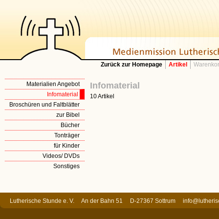
Zurück zur Homepage
Artikel
Warenkor
Materialien Angebot
Infomaterial
Infomaterial
10 Artikel
Broschüren und Faltblätter
zur Bibel
Bücher
Tonträger
für Kinder
Videos/ DVDs
Sonstiges
Lutherische Stunde e. V. An der Bahn 51 D-27367 Sottrum
info@lutheri