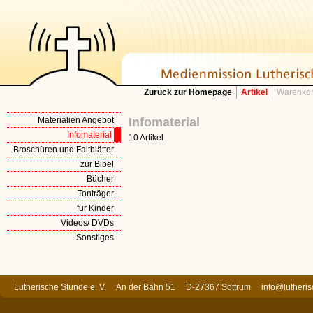
Zurück zur Homepage
Artikel
Warenkor
Materialien Angebot
Infomaterial
Infomaterial
10 Artikel
Broschüren und Faltblätter
zur Bibel
Bücher
Tonträger
für Kinder
Videos/ DVDs
Sonstiges
Lutherische Stunde e. V. An der Bahn 51 D-27367 Sottrum
info@lutheri