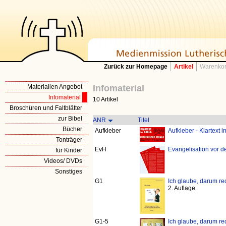
Zurück zur Homepage
Artikel
Warenkor
Materialien Angebot
Infomaterial
Infomaterial
10 Artikel
Broschüren und Faltblätter
zur Bibel
ANR
Titel
Bücher
Aufkleber
Aufkleber - Klartext i
Tonträger
EvH
Evangelisation vor d
für Kinder
Videos/ DVDs
Sonstiges
G1
Ich glaube, darum red
2. Auflage
G1-5
Ich glaube, darum red