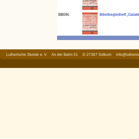
BB09c
Bibelbegleitheft „Galater
Lutherische Stunde e. V. An der Bahn 51 D-27367 Sottrum
info@lutheri