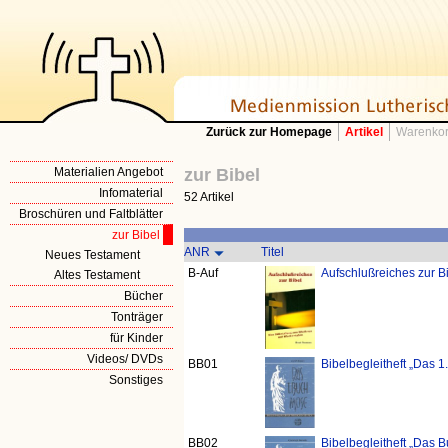
Zurück zur Homepage
Artikel
Warenkor
Materialien Angebot
zur Bibel
Infomaterial
52 Artikel
Broschüren und Faltblätter
zur Bibel
ANR
Titel
Neues Testament
B-Auf
Aufschlußreiches zur B
Altes Testament
Bücher
Tonträger
für Kinder
Videos/ DVDs
BB01
Bibelbegleitheft „Das 
Sonstiges
BB02
Bibelbegleitheft „Das 