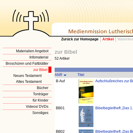
Zurück zur Homepage
Artikel
Warenkor
Materialien Angebot
zur Bibel
Infomaterial
52 Artikel
Broschüren und Faltblätter
zur Bibel
ANR
Titel
Neues Testament
B-Auf
Aufschlußreiches zur B
Altes Testament
Bücher
Tonträger
für Kinder
Videos/ DVDs
BB01
Bibelbegleitheft „Das 
Sonstiges
BB02
Bibelbegleitheft „Das 