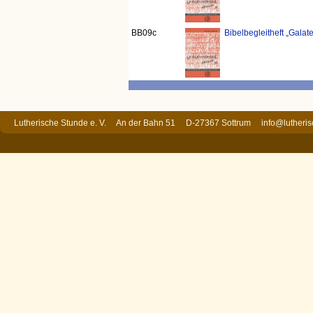
BB09c
Bibelbegleitheft „Galater
Lutherische Stunde e. V. An der Bahn 51 D-27367 Sottrum
info@lutheri