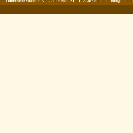
Lutherische Stunde e. V. An der Bahn 51 D-27367 Sottrum
info@lutheri