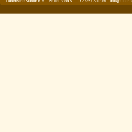
Lutherische Stunde e. V. An der Bahn 51 D-27367 Sottrum
info@lutheri