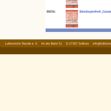
BB09c
Bibelbegleitheft „Galater
Lutherische Stunde e. V. An der Bahn 51 D-27367 Sottrum
info@lutheri