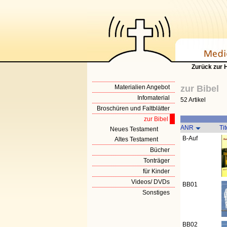
Zurück zur
Materialien Angebot
zur Bibel
Infomaterial
52 Artikel
Broschüren und Faltblätter
zur Bibel
ANR
Tit
Neues Testament
B-Auf
Altes Testament
Bücher
Tonträger
für Kinder
Videos/ DVDs
BB01
Sonstiges
BB02