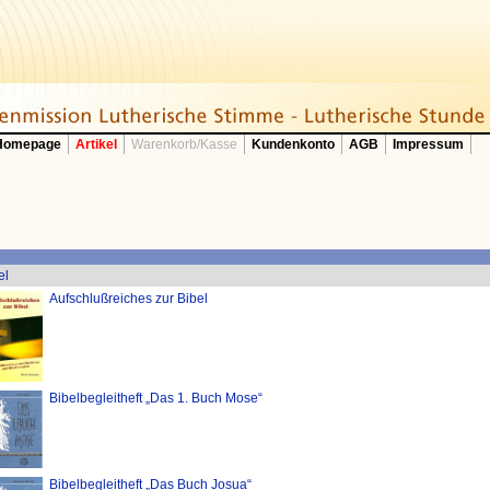
 Homepage
Artikel
Warenkorb/Kasse
Kundenkonto
AGB
Impressum
el
Aufschlußreiches zur Bibel
Bibelbegleitheft „Das 1. Buch Mose“
Bibelbegleitheft „Das Buch Josua“