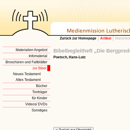
Zurück zur Homepage
Artikel
Warenkor
Materialien Angebot
Bibelbegleitheft „Die Bergpredi
Infomaterial
Poetsch, Hans-Lutz
Broschüren und Faltblätter
zur Bibel
Neues Testament
Altes Testament
Bücher
Tonträger
für Kinder
Videos/ DVDs
Sonstiges