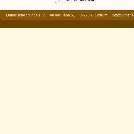
Lutherische Stunde e. V. An der Bahn 51 D-27367 Sottrum
info@lutheri