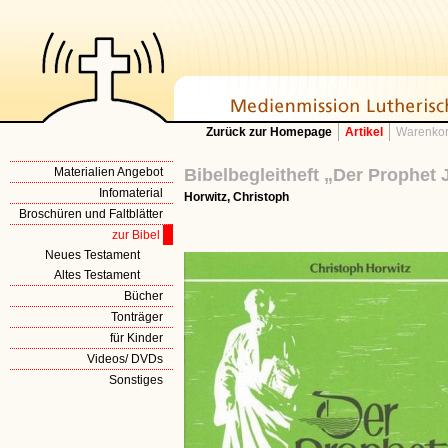
Zurück zur Homepage
Artikel
Warenkor
Materialien Angebot
Bibelbegleitheft „Der Prophet 
Infomaterial
Horwitz, Christoph
Broschüren und Faltblätter
zur Bibel
Neues Testament
Altes Testament
Bücher
Tonträger
für Kinder
Videos/ DVDs
Sonstiges