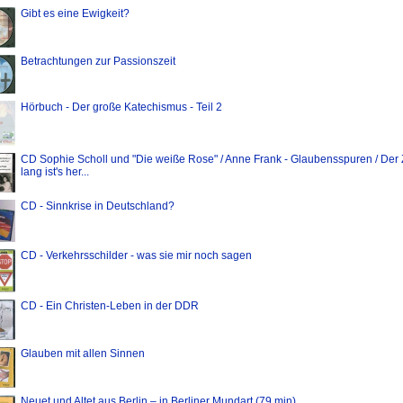
Gibt es eine Ewigkeit?
Betrachtungen zur Passionszeit
Hörbuch - Der große Katechismus - Teil 2
CD Sophie Scholl und "Die weiße Rose" / Anne Frank - Glaubensspuren / Der Z
lang ist's her...
CD - Sinnkrise in Deutschland?
CD - Verkehrsschilder - was sie mir noch sagen
CD - Ein Christen-Leben in der DDR
Glauben mit allen Sinnen
Neuet und Altet aus Berlin – in Berliner Mundart (79 min)