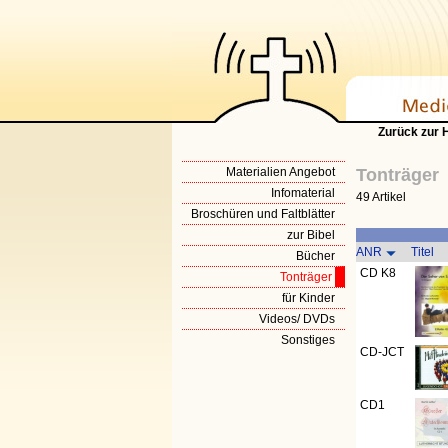
Zurück zur
Materialien Angebot
Tonträger
Infomaterial
49 Artikel
Broschüren und Faltblätter
zur Bibel
ANR
Titel
Bücher
CD K8
Tonträger
für Kinder
Videos/ DVDs
Sonstiges
CD-JCT
CD1