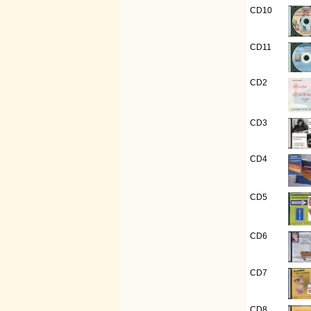
CD10
CD11
CD2
CD3
CD4
CD5
CD6
CD7
CD8