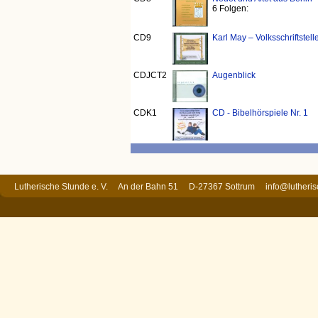
6 Folgen:
CD9
Karl May – Volksschriftstel
CDJCT2
Augenblick
CDK1
CD - Bibelhörspiele Nr. 1
Lutherische Stunde e. V. An der Bahn 51 D-27367 Sottrum
info@lutheri