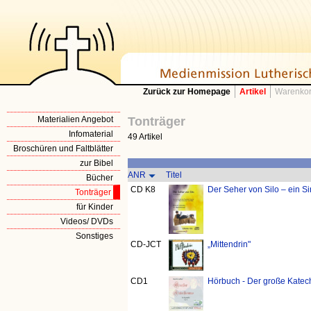
Zurück zur Homepage
Artikel
Warenkor
Materialien Angebot
Tonträger
Infomaterial
49 Artikel
Broschüren und Faltblätter
zur Bibel
ANR
Titel
Bücher
CD K8
Der Seher von Silo – ein Si
Tonträger
für Kinder
Videos/ DVDs
Sonstiges
CD-JCT
„Mittendrin"
CD1
Hörbuch - Der große Katech