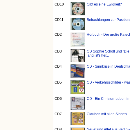
CD10
Gibt es eine Ewigkeit?
CD11
Betrachtungen zur Passion
CD2
Hörbuch - Der große Katech
CD3
CD Sophie Scholl und "Die 
lang ist's her...
CD4
CD - Sinnkrise in Deutschl
CD5
CD - Verkehrsschilder - wa
CD6
CD - Ein Christen-Leben i
CD7
Glauben mit allen Sinnen
CD8
Neuet und Altet aus Berlin 