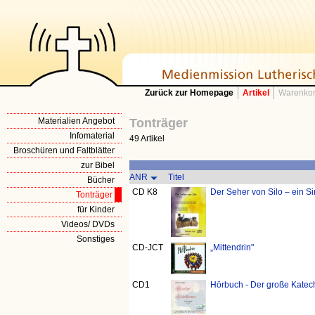
Zurück zur Homepage
Artikel
Warenkor
Materialien Angebot
Tonträger
Infomaterial
49 Artikel
Broschüren und Faltblätter
zur Bibel
ANR
Titel
Bücher
CD K8
Der Seher von Silo – ein Si
Tonträger
für Kinder
Videos/ DVDs
Sonstiges
CD-JCT
„Mittendrin"
CD1
Hörbuch - Der große Katech