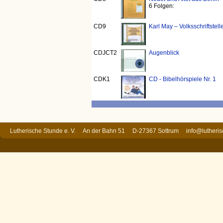
6 Folgen:
CD9
Karl May – Volksschriftstel
CDJCT2
Augenblick
CDK1
CD - Bibelhörspiele Nr. 1
Lutherische Stunde e. V. An der Bahn 51 D-27367 Sottrum
info@lutheri