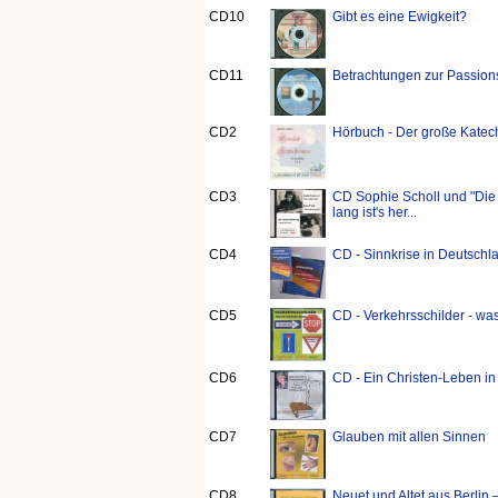
CD10
Gibt es eine Ewigkeit?
CD11
Betrachtungen zur Passion
CD2
Hörbuch - Der große Katech
CD3
CD Sophie Scholl und "Die 
lang ist's her...
CD4
CD - Sinnkrise in Deutschl
CD5
CD - Verkehrsschilder - wa
CD6
CD - Ein Christen-Leben i
CD7
Glauben mit allen Sinnen
CD8
Neuet und Altet aus Berlin 