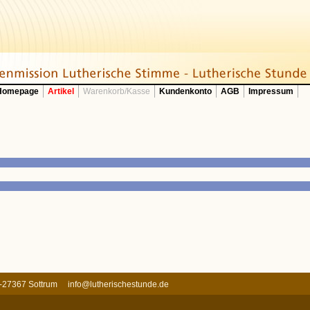
 Homepage
Artikel
Warenkorb/Kasse
Kundenkonto
AGB
Impressum
 D-27367 Sottrum
info@lutherischestunde.de