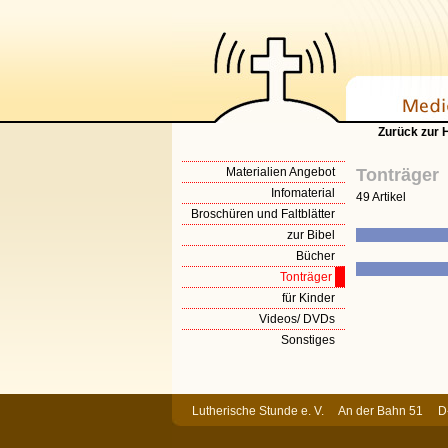
Zurück zur
Materialien Angebot
Tonträger
Infomaterial
49 Artikel
Broschüren und Faltblätter
zur Bibel
Bücher
Tonträger
für Kinder
Videos/ DVDs
Sonstiges
Lutherische Stunde e. V. An der Bahn 51