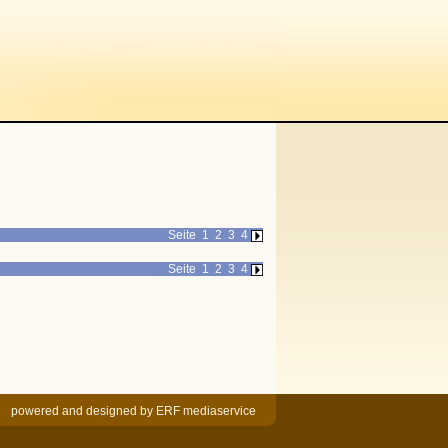
Seite
1
2
3
4
Seite
1
2
3
4
powered and designed by
ERF mediaservice