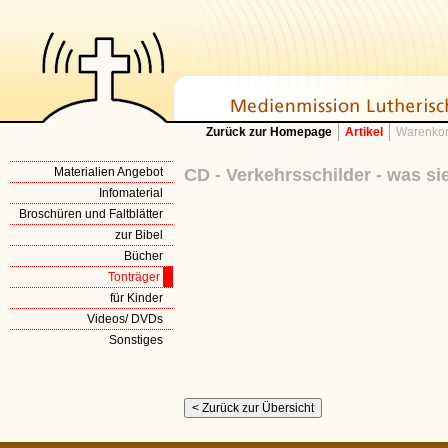
Zurück zur Homepage
Artikel
Warenkor
Materialien Angebot
CD - Verkehrsschilder - was s
Infomaterial
Broschüren und Faltblätter
zur Bibel
Bücher
Tonträger
für Kinder
Videos/ DVDs
Sonstiges