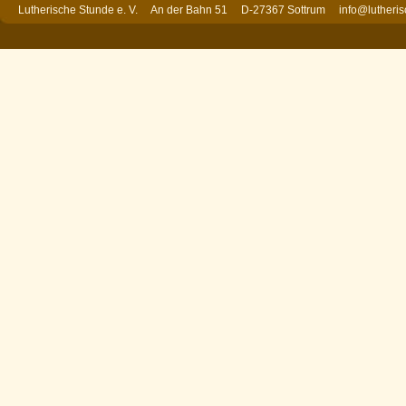
Lutherische Stunde e. V. An der Bahn 51 D-27367 Sottrum
info@lutheri