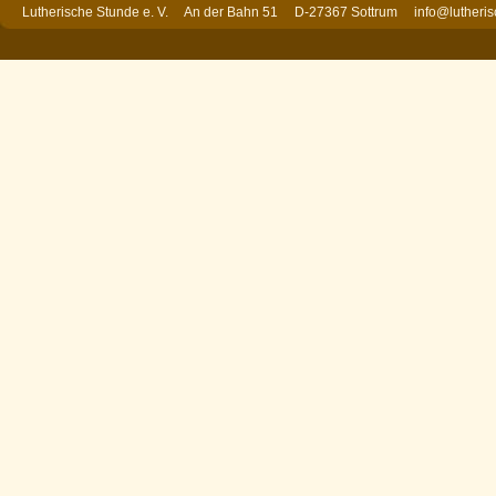
Lutherische Stunde e. V. An der Bahn 51 D-27367 Sottrum
info@lutheri