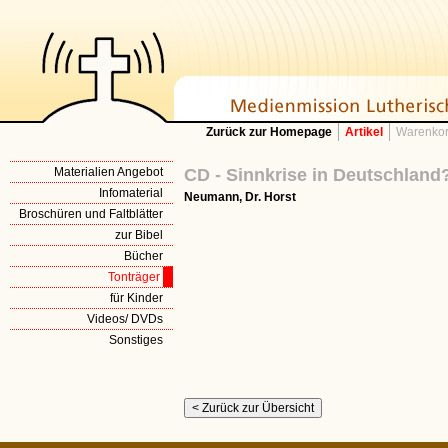
Zurück zur Homepage
Artikel
Warenkor
Materialien Angebot
CD - Sinnkrise in Deutschland
Infomaterial
Neumann, Dr. Horst
Broschüren und Faltblätter
zur Bibel
Bücher
Tonträger
für Kinder
Videos/ DVDs
Sonstiges