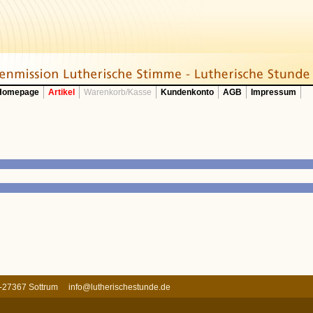
 Homepage
Artikel
Warenkorb/Kasse
Kundenkonto
AGB
Impressum
 D-27367 Sottrum
info@lutherischestunde.de