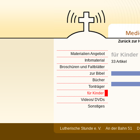
Zurück zur
Materialien Angebot
für Kinder
Infomaterial
33 Artikel
Broschüren und Faltblätter
zur Bibel
Bücher
Tonträger
für Kinder
Videos/ DVDs
Sonstiges
Lutherische Stunde e. V. An der Bahn 51