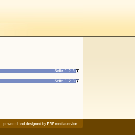
Seite
1
2
3
Seite
1
2
3
powered and designed by
ERF mediaservice