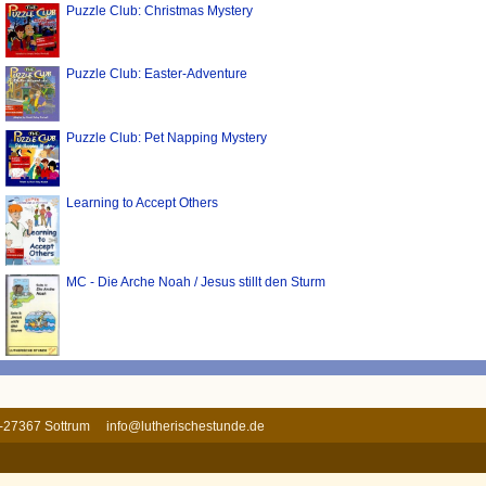
Puzzle Club: Christmas Mystery
Puzzle Club: Easter-Adventure
Puzzle Club: Pet Napping Mystery
Learning to Accept Others
MC - Die Arche Noah / Jesus stillt den Sturm
 D-27367 Sottrum
info@lutherischestunde.de