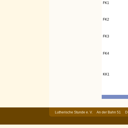
FK1
FK2
FK3
FK4
KK1
Lutherische Stunde e. V. An der Bahn 51