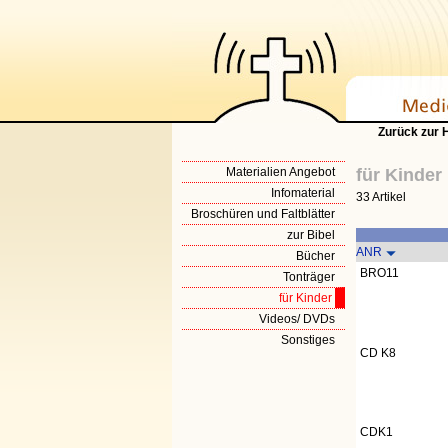
Zurück zur
Materialien Angebot
für Kinder
Infomaterial
33 Artikel
Broschüren und Faltblätter
zur Bibel
ANR
Bücher
BRO11
Tonträger
für Kinder
Videos/ DVDs
Sonstiges
CD K8
CDK1