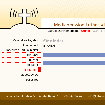
Zurück zur Homepage
Artikel
Warenkor
Materialien Angebot
für Kinder
Infomaterial
33 Artikel
Broschüren und Faltblätter
zur Bibel
Bücher
Tonträger
für Kinder
Videos/ DVDs
Sonstiges
Lutherische Stunde e. V. An der Bahn 51 D-27367 Sottrum
info@lutheri