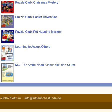
Puzzle Club: Christmas Mystery
Puzzle Club: Easter-Adventure
Puzzle Club: Pet Napping Mystery
Learning to Accept Others
MC - Die Arche Noah / Jesus stillt den Sturm
 D-27367 Sottrum
info@lutherischestunde.de