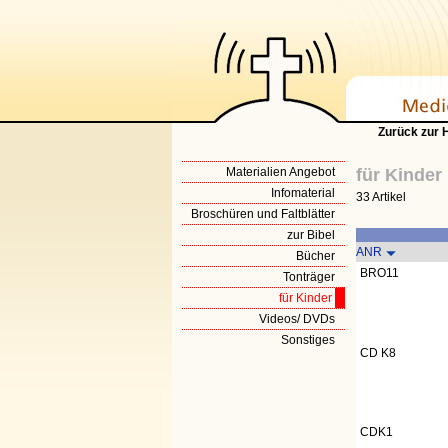
Zurück zur
Materialien Angebot
für Kinder
Infomaterial
33 Artikel
Broschüren und Faltblätter
zur Bibel
ANR
Bücher
BRO11
Tonträger
für Kinder
Videos/ DVDs
Sonstiges
CD K8
CDK1