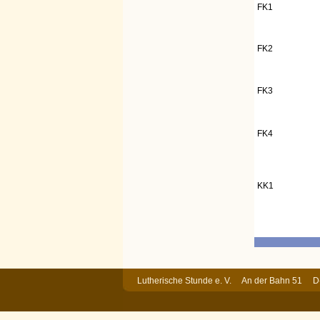
FK1
FK2
FK3
FK4
KK1
Lutherische Stunde e. V. An der Bahn 51