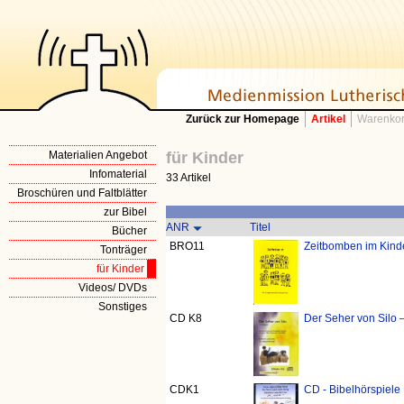
Zurück zur Homepage
Artikel
Warenkor
Materialien Angebot
für Kinder
Infomaterial
33 Artikel
Broschüren und Faltblätter
zur Bibel
ANR
Titel
Bücher
BRO11
Zeitbomben im Kind
Tonträger
für Kinder
Videos/ DVDs
Sonstiges
CD K8
Der Seher von Silo –
CDK1
CD - Bibelhörspiele 