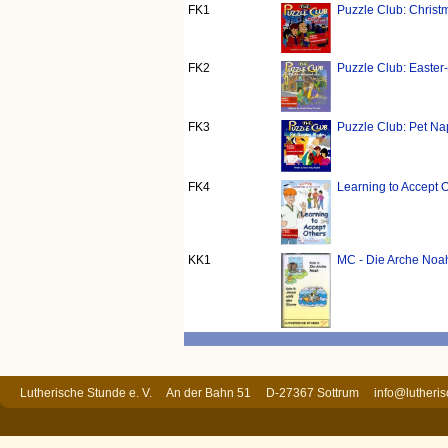
FK1
Puzzle Club: Christ
FK2
Puzzle Club: Easter
FK3
Puzzle Club: Pet Na
FK4
Learning to Accept 
KK1
MC - Die Arche Noah 
Lutherische Stunde e. V. An der Bahn 51 D-27367 Sottrum
info@lutheri