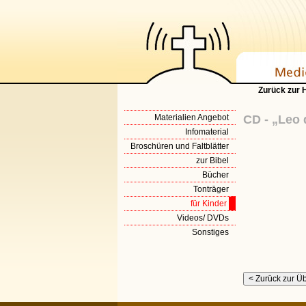
Zurück zur
Materialien Angebot
CD - „Leo
Infomaterial
Broschüren und Faltblätter
zur Bibel
Bücher
Tonträger
für Kinder
Videos/ DVDs
Sonstiges