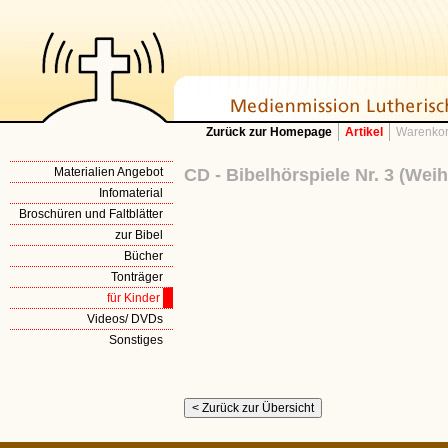
Zurück zur Homepage
Artikel
Warenkor
Materialien Angebot
CD - Bibelhörspiele Nr. 3 (Wei
Infomaterial
Broschüren und Faltblätter
zur Bibel
Bücher
Tonträger
für Kinder
Videos/ DVDs
Sonstiges