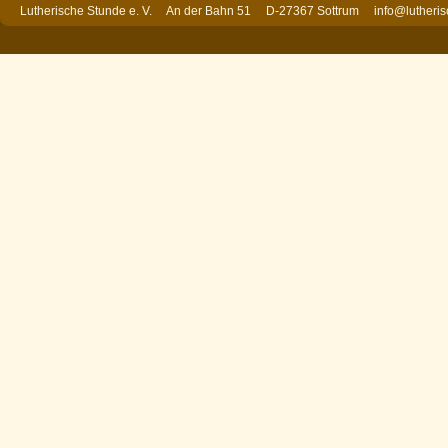
Lutherische Stunde e. V. An der Bahn 51 D-27367 Sottrum
info@lutheri