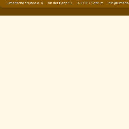
Lutherische Stunde e. V. An der Bahn 51 D-27367 Sottrum
info@lutheri