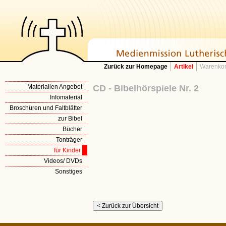
Zurück zur Homepage
Artikel
Warenkor
Materialien Angebot
CD - Bibelhörspiele Nr. 2
Infomaterial
Broschüren und Faltblätter
zur Bibel
Bücher
Tonträger
für Kinder
Videos/ DVDs
Sonstiges