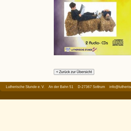
Lutherische Stunde e. V. An der Bahn 51 D-27367 Sottrum
info@lutheri