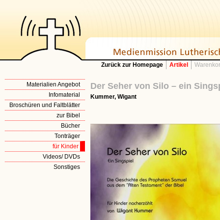
Zurück zur Homepage
Artikel
Warenkor
Materialien Angebot
Der Seher von Silo – ein Sings
Infomaterial
Kummer, Wigant
Broschüren und Faltblätter
zur Bibel
Bücher
Tonträger
für Kinder
Videos/ DVDs
Sonstiges