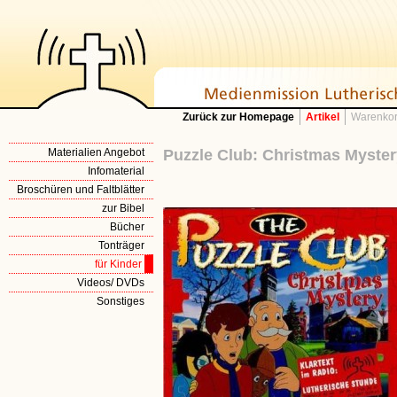
Zurück zur Homepage
Artikel
Warenkor
Materialien Angebot
Puzzle Club: Christmas Myster
Infomaterial
Broschüren und Faltblätter
zur Bibel
Bücher
Tonträger
für Kinder
Videos/ DVDs
Sonstiges