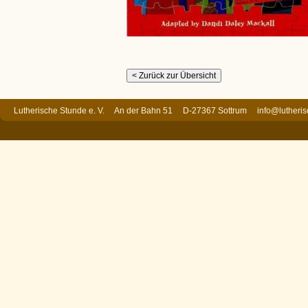
Lutherische Stunde e. V. An der Bahn 51 D-27367 Sottrum
info@lutheri