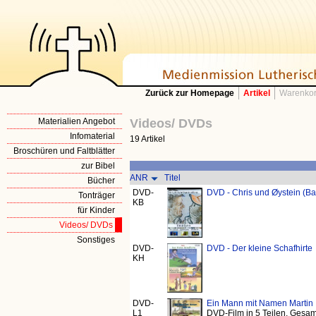
Zurück zur Homepage
Artikel
Warenkor
Materialien Angebot
Videos/ DVDs
Infomaterial
19 Artikel
Broschüren und Faltblätter
zur Bibel
ANR
Titel
Bücher
DVD-
DVD - Chris und Øystein (B
Tonträger
KB
für Kinder
Videos/ DVDs
Sonstiges
DVD-
DVD - Der kleine Schafhirte
KH
DVD-
Ein Mann mit Namen Martin
L1
DVD-Film in 5 Teilen, Gesam