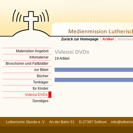
Zurück zur Homepage
Artikel
Warenkor
Materialien Angebot
Videos/ DVDs
Infomaterial
19 Artikel
Broschüren und Faltblätter
zur Bibel
Bücher
Tonträger
für Kinder
Videos/ DVDs
Sonstiges
Lutherische Stunde e. V. An der Bahn 51 D-27367 Sottrum
info@lutheri