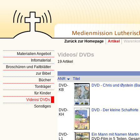
Zurück zur Homepage
Artikel
Warenkor
Materialien Angebot
Videos/ DVDs
Infomaterial
19 Artikel
Broschüren und Faltblätter
zur Bibel
ANR
Titel
Bücher
DVD-
DVD - Chris und Øystein (B
Tonträger
KB
für Kinder
Videos/ DVDs
Sonstiges
DVD-
DVD - Der kleine Schafhirte
KH
DVD-
Ein Mann mit Namen Martin
L1
DVD-Film in 5 Teilen, Gesam