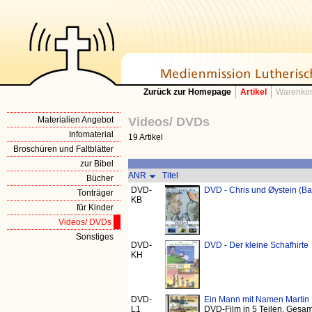
Zurück zur Homepage
Artikel
Warenkor
Materialien Angebot
Videos/ DVDs
Infomaterial
19 Artikel
Broschüren und Faltblätter
zur Bibel
ANR
Titel
Bücher
DVD-
DVD - Chris und Øystein (B
Tonträger
KB
für Kinder
Videos/ DVDs
Sonstiges
DVD-
DVD - Der kleine Schafhirte
KH
DVD-
Ein Mann mit Namen Martin
L1
DVD-Film in 5 Teilen, Gesam