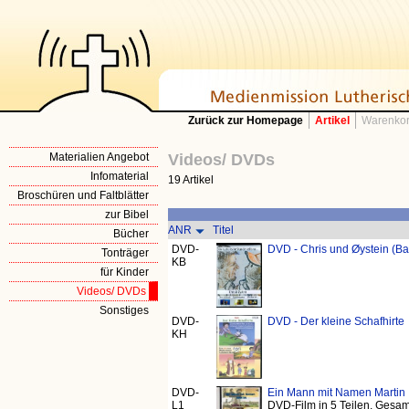
Zurück zur Homepage
Artikel
Warenkor
Materialien Angebot
Videos/ DVDs
Infomaterial
19 Artikel
Broschüren und Faltblätter
zur Bibel
ANR
Titel
Bücher
DVD-
DVD - Chris und Øystein (B
Tonträger
KB
für Kinder
Videos/ DVDs
Sonstiges
DVD-
DVD - Der kleine Schafhirte
KH
DVD-
Ein Mann mit Namen Martin
L1
DVD-Film in 5 Teilen, Gesam