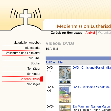
Zurück zur Homepage
Artikel
Warenkor
Materialien Angebot
Videos/ DVDs
Infomaterial
19 Artikel
Broschüren und Faltblätter
zur Bibel
ANR
Titel
Bücher
DVD-
DVD - Chris und Øystein (B
Tonträger
KB
für Kinder
Videos/ DVDs
Sonstiges
DVD-
DVD - Der kleine Schafhirte
KH
DVD-
Ein Mann mit Namen Martin
L1
DVD-Film in 5 Teilen, Gesam