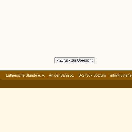
Lutherische Stunde e. V. An der Bahn 51 D-27367 Sottrum
info@lutheri