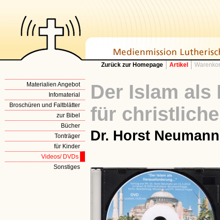
Zurück zur Homepage
Artikel
Warenkor
Materialien Angebot
Der Islam als
Infomaterial
Broschüren und Faltblätter
für christlic
zur Bibel
Bücher
Dr. Horst Neumann
Tonträger
für Kinder
Videos/ DVDs
Sonstiges